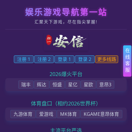
跳转到内容
安信16 - 安信16平台 | 快速注册通道_会员ID注册专区
首页
我们的服务
最新消息
服务与支持
加入我们
自助服务